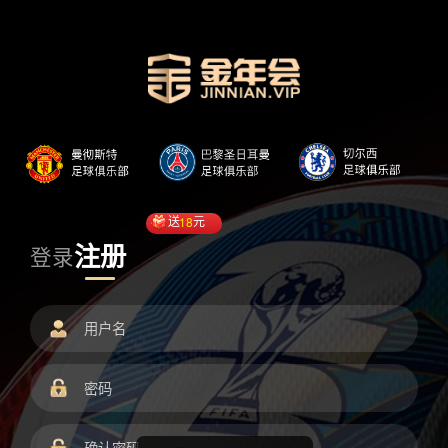
送
18
元
注册
登录