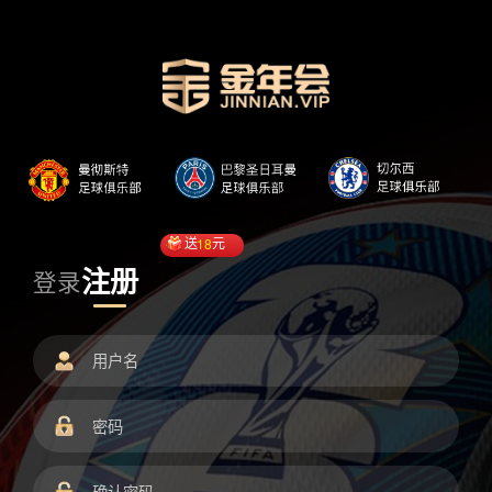
送
18
元
注册
登录